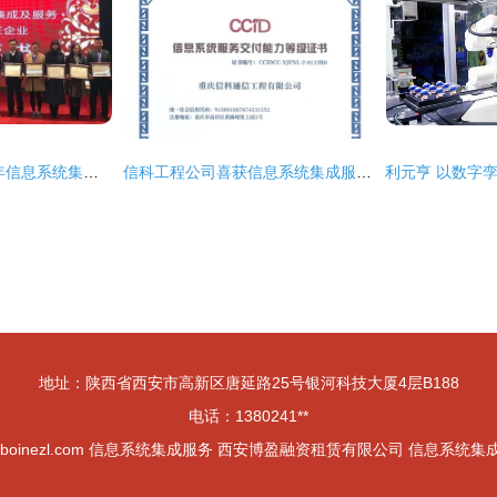
中软国际荣膺2017年信息系统集成及服务大型一级企业资质，彰显卓越服务实力
信科工程公司喜获信息系统集成服务新资质，业务发展迈上新台阶
地址：陕西省西安市高新区唐延路25号银河科技大厦4层B188
电话：1380241**
boinezl.com
信息系统集成服务
西安博盈融资租赁有限公司
信息系统集